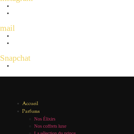
mail
Snapchat
Accueil
Parfums
Nos Élixirs
Nos coffrets luxe
La sélection du prince