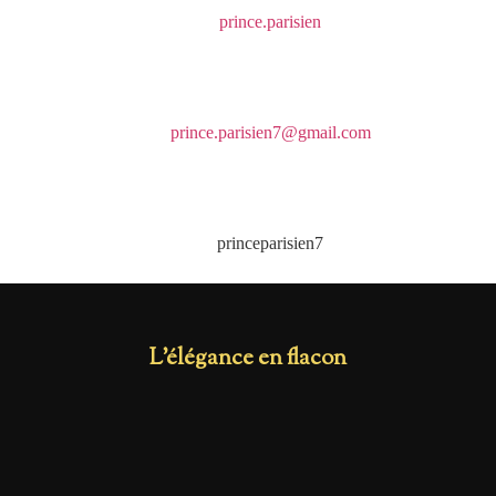
prince.parisien
prince.parisien7@gmail.com
princeparisien7
L'élégance en flacon