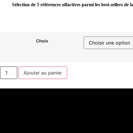
Sélection de 5 références olfactives parmi les best-sellers de 
Choix
quantité
Ajouter au panier
de
La
sélection
du
prince