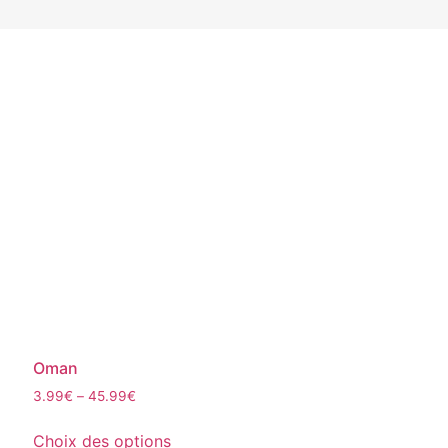
Oman
3.99
€
–
45.99
€
Ce
Choix des options