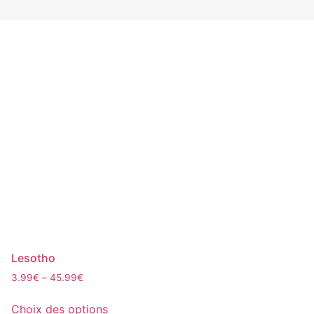
Lesotho
3.99
€
–
45.99
€
Ce
Choix des options