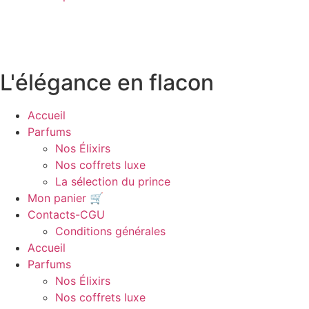
produit
a
plusieurs
variations.
Les
L'élégance en flacon
options
peuvent
Accueil
être
Parfums
choisies
Nos Élixirs
sur
Nos coffrets luxe
la
La sélection du prince
page
Mon panier 🛒
du
Contacts-CGU
produit
Conditions générales
Accueil
Parfums
Nos Élixirs
Nos coffrets luxe