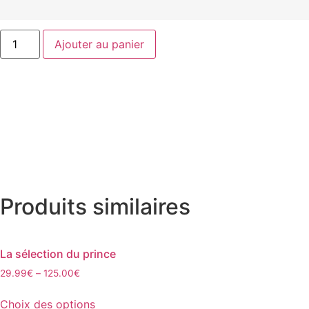
quantité
Ajouter au panier
de
Parisian
Mood
Produits similaires
La sélection du prince
29.99
€
–
125.00
€
Ce
Choix des options